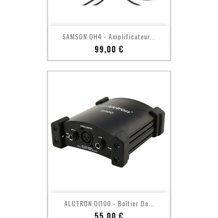
SAMSON QH4 - Amplificateur...
Prix
99,00 €
ALCTRON DI100 - Boîtier De...
Prix
55,00 €