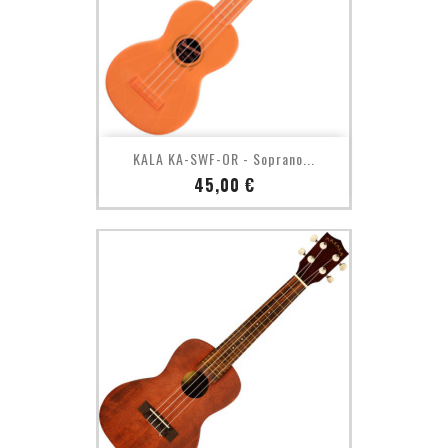
KALA KA-SWF-OR - Soprano...
Prix
45,00 €