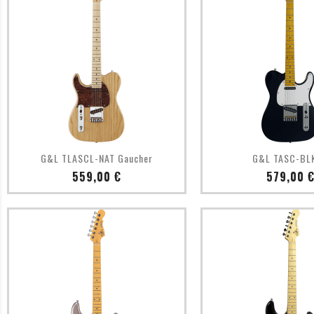
Aperçu rapide
Aperçu ra


G&L TLASCL-NAT Gaucher
G&L TASC-BL
Prix
Prix
559,00 €
579,00 