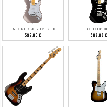
Aperçu rapide
Aperçu ra


G&L LEGACY SHORELINE GOLD
G&L LEGACY B
Prix
Prix
599,00 €
589,00 