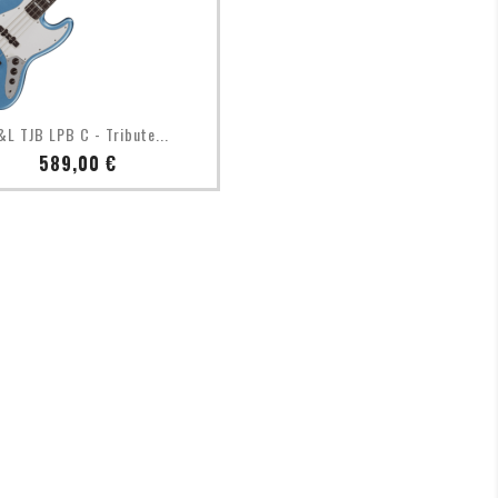
Aperçu rapide

&L TJB LPB C - Tribute...
Prix
589,00 €