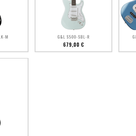
pide
Aperçu rapide

LK-M
G&L S500-SBL-R
G
Prix
€
679,00 €