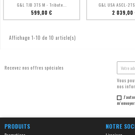
Aperçu rapide
Aperçu ra


G&L TJB 3TS M - Tribute...
G&L USA ASCL-2T
Prix
Prix
599,00 €
2 039,00 
Affichage 1-10 de 10 article(s)
Recevez nos offres spéciales
Vous pou
nos info
J'auto
m'envoyer
PRODUITS
NOTRE SOC
Promotions
Livraison