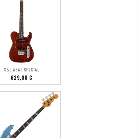
Aperçu rapide

G&L ASAT SPECIAL
Prix
629,00 €