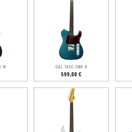
pide
Aperçu rapide

K-M
G&L TASC-EMB-R
Prix
€
599,00 €