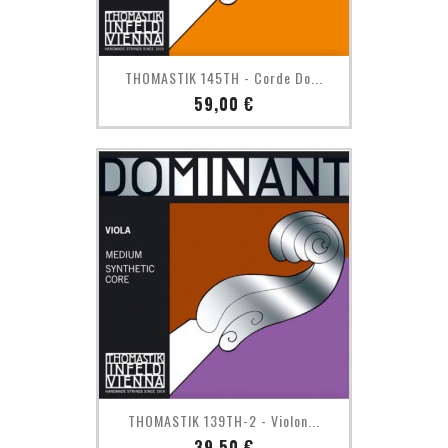
THOMASTIK 145TH - Corde Do...
Prix
59,00 €
THOMASTIK 139TH-2 - Violon...
Prix
39,50 €