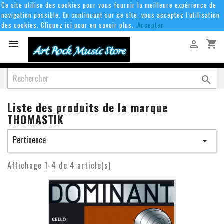
Ce site utilise des cookies pour vous fournir la meilleure expérience de
navigation possible. En continuant sur ce site, vous acceptez l'utilisation
des cookies. Cliquez ici pour en savoir plus.
Accepter
shopping_cart



Liste des produits de la marque
THOMASTIK
Pertinence

Affichage 1-4 de 4 article(s)