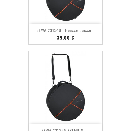
GEWA 231340 - Housse Caisse...
Prix
39,00 €
GEWA 231350 PREMIUM -...