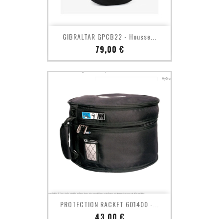
GIBRALTAR GPCB22 - Housse...
Prix
79,00 €
PROTECTION RACKET 601400 -...
Prix
43,00 €