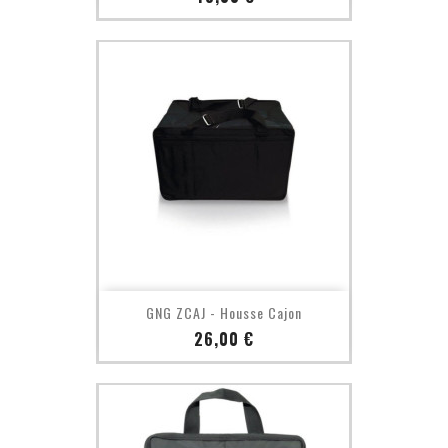
GNG ZCAJ - Housse Cajon
Prix
26,00 €