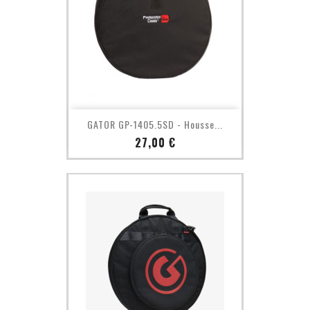
GATOR GP-1405.5SD - Housse...
Prix
27,00 €