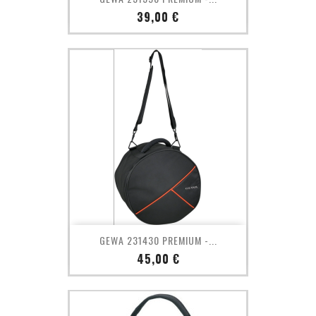
Prix
39,00 €
GEWA 231430 PREMIUM -...
Prix
45,00 €