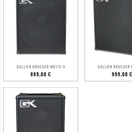
Aperçu rapide
Aperçu ra


GALLIEN KRUEGER MB115 II
GALLIEN KRUEGER 
Prix
Prix
889,00 €
999,00 