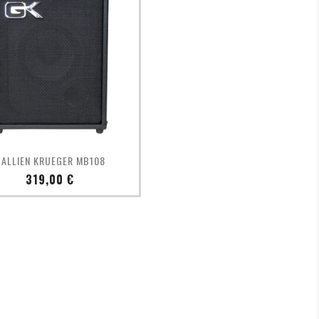
Aperçu rapide

ALLIEN KRUEGER MB108
Prix
319,00 €