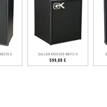
pide
Aperçu rapide

MB210 II
GALLIEN KRUEGER MB112 II
G
Prix
€
599,00 €