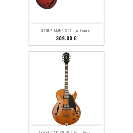
IBANEZ AM53 SRF - Artcore...
Prix
309,00 €
IBANEZ AKJV90D-DAL - Jazz...