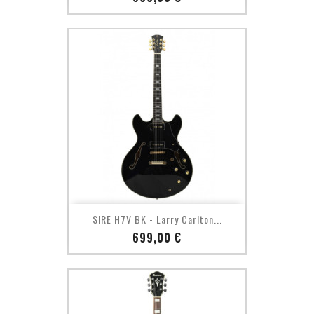
SIRE H7V BK - Larry Carlton...
Prix
699,00 €