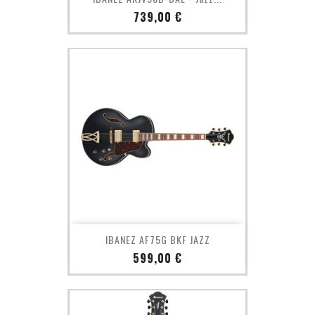
Prix
739,00 €
IBANEZ AF75G BKF JAZZ
Prix
599,00 €