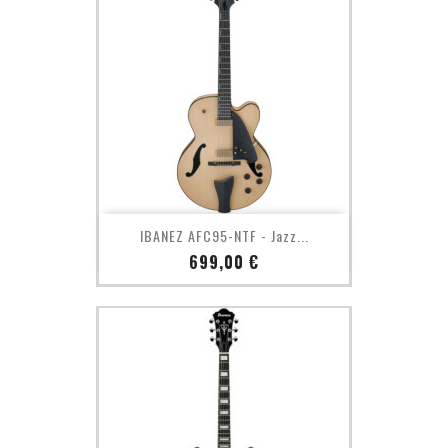
IBANEZ AFC95-NTF - Jazz...
Prix
699,00 €