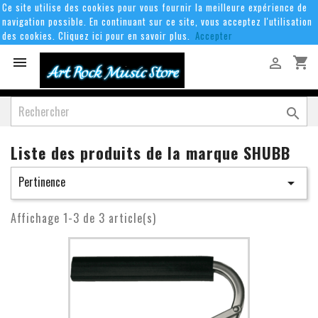
Ce site utilise des cookies pour vous fournir la meilleure expérience de
navigation possible. En continuant sur ce site, vous acceptez l'utilisation
des cookies. Cliquez ici pour en savoir plus.
Accepter
shopping_cart



Liste des produits de la marque SHUBB
Pertinence

Affichage 1-3 de 3 article(s)