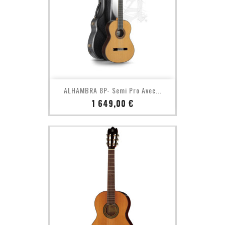
ALHAMBRA 8P- Semi Pro Avec...
Prix
1 649,00 €