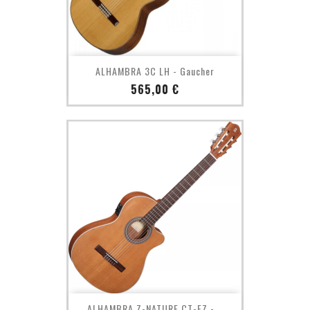
ALHAMBRA 3C LH - Gaucher
Prix
565,00 €
ALHAMBRA Z-NATURE CT-EZ -...