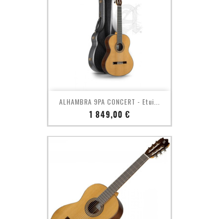
ALHAMBRA 9PA CONCERT - Etui...
Prix
1 849,00 €