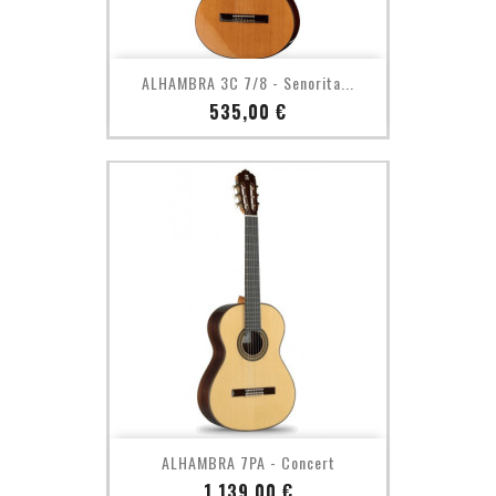
ALHAMBRA 3C 7/8 - Senorita...
Prix
535,00 €
ALHAMBRA 7PA - Concert
Prix
1 139,00 €