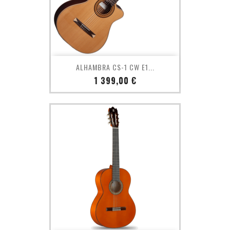
ALHAMBRA CS-1 CW E1...
Prix
1 399,00 €