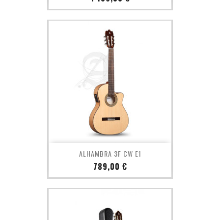
ALHAMBRA 3F CW E1
Prix
789,00 €