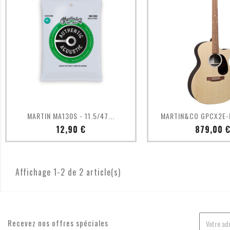
Aperçu rapide
Aperçu ra


MARTIN MA130S - 11.5/47...
MARTIN&CO GPCX2E
Prix
Prix
12,90 €
879,00 
Affichage 1-2 de 2 article(s)
Recevez nos offres spéciales