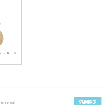
pide
-ROSEWOOD
€