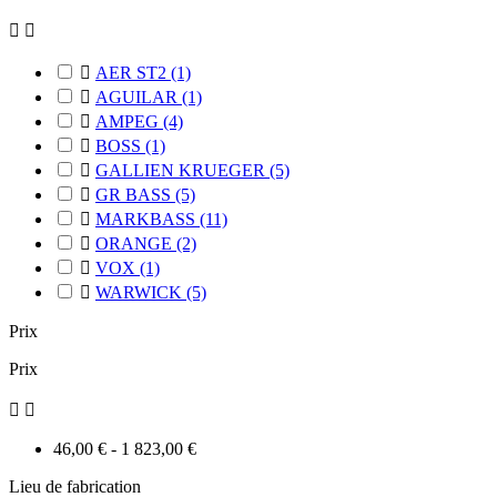



AER ST2
(1)

AGUILAR
(1)

AMPEG
(4)

BOSS
(1)

GALLIEN KRUEGER
(5)

GR BASS
(5)

MARKBASS
(11)

ORANGE
(2)

VOX
(1)

WARWICK
(5)
Prix
Prix


46,00 € - 1 823,00 €
Lieu de fabrication