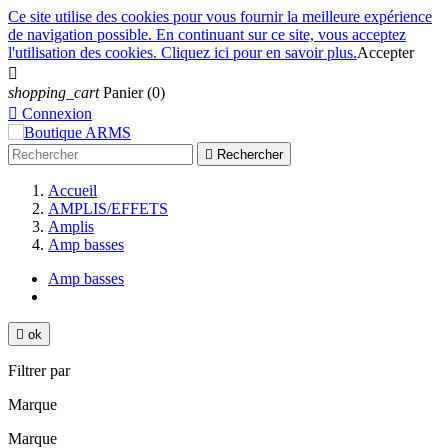
Ce site utilise des cookies pour vous fournir la meilleure expérience
de navigation possible. En continuant sur ce site, vous acceptez
l'utilisation des cookies. Cliquez ici pour en savoir plus.
Accepter

shopping_cart
Panier
(0)

Connexion

Rechercher
Accueil
AMPLIS/EFFETS
Amplis
Amp basses
Amp basses

ok
Filtrer par
Marque
Marque