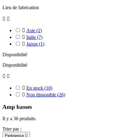
Lieu de fabrication



Asie
(2)

Italie
(7)

Japon
(1)
Disponibilité
Disponibilité



En stock
(10)

Non disponible
(26)
Amp basses
Il y a 36 produits.
Trier par :
Pertinence
