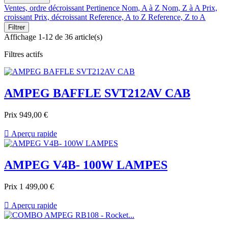
Ventes, ordre décroissant
Pertinence
Nom, A à Z
Nom, Z à A
Prix,
croissant
Prix, décroissant
Reference, A to Z
Reference, Z to A
Filtrer
Affichage 1-12 de 36 article(s)
Filtres actifs
AMPEG BAFFLE SVT212AV CAB
Prix
949,00 €

Aperçu rapide
AMPEG V4B- 100W LAMPES
Prix
1 499,00 €

Aperçu rapide