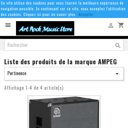
Ce site utilise des cookies pour vous fournir la meilleure expérience de
navigation possible. En continuant sur ce site, vous acceptez l'utilisation
des cookies. Cliquez ici pour en savoir plus.
Accepter
shopping_cart



Liste des produits de la marque AMPEG
Pertinence

Affichage 1-4 de 4 article(s)