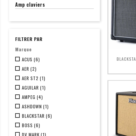
Amp claviers
FILTRER PAR
Marque

BLACKSTAR
ACUS
(6)
AER
(2)
AER ST2
(1)
AGUILAR
(1)
AMPEG
(4)
ASHDOWN
(1)
BLACKSTAR
(6)
BOSS
(6)
DV MARK
(1)