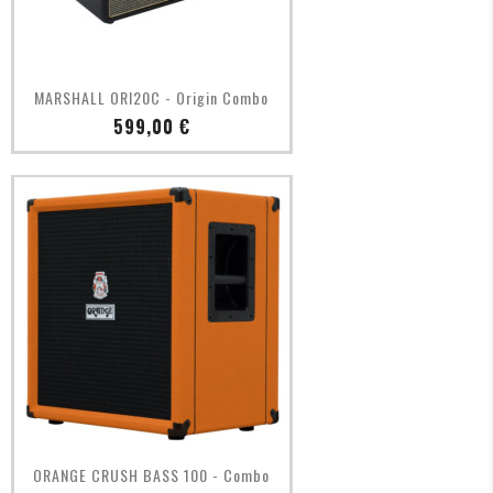
Aperçu rapide

MARSHALL ORI20C - Origin Combo
Prix
599,00 €
Aperçu rapide

ORANGE CRUSH BASS 100 - Combo