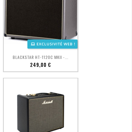
EXCLUSIVITÉ WEB !
Aperçu rapide

BLACKSTAR HT-112OC MKII -...
Prix
249,00 €