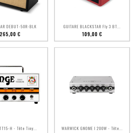
Aperçu rapide
Aperçu rapide

AR DEBUT-50R-BLK
GUITARE BLACKSTAR Fly 3 BT...
Prix
Prix
265,00 €
109,00 €
Aperçu rapide
Aperçu rapide

T15-H - Tête Tiny...
WARWICK GNOME I 200W - Tête...