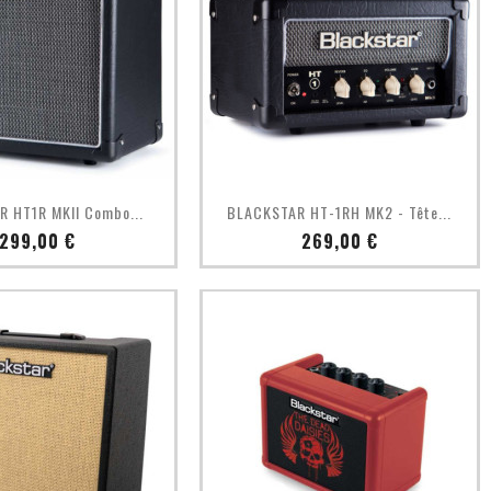
Aperçu rapide
Aperçu rapide

 HT1R MKII Combo...
BLACKSTAR HT-1RH MK2 - Tête...
Prix
Prix
299,00 €
269,00 €