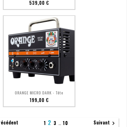
Prix
539,00 €
Aperçu rapide

ORANGE MICRO DARK - Tête
Prix
199,00 €
2
récédent
Suivant
1
3
…
10
