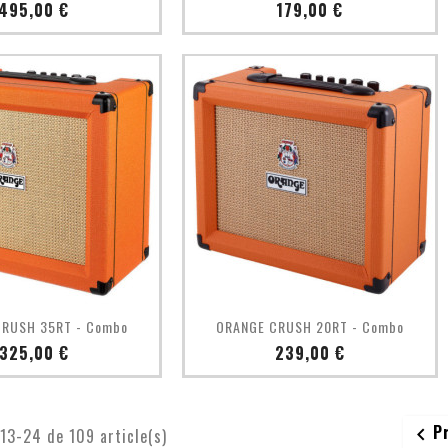
Prix
Prix
495,00 €
179,00 €
Aperçu rapide
Aperçu rapide

RUSH 35RT - Combo
ORANGE CRUSH 20RT - Combo
Prix
Prix
325,00 €
239,00 €
P

13-24 de 109 article(s)