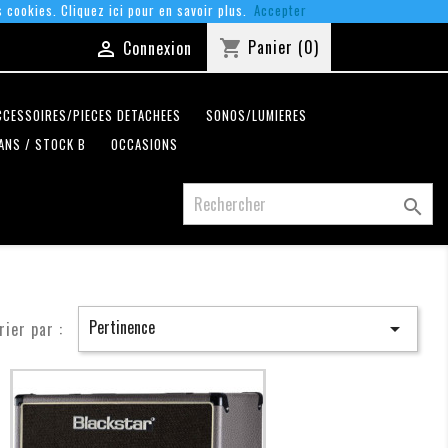
s cookies. Cliquez ici pour en savoir plus.
Accepter
Panier
(0)
shopping_cart
Connexion

CCESSOIRES/PIECES DETACHEES
SONOS/LUMIERES
ANS / STOCK B
OCCASIONS

Pertinence
rier par :
