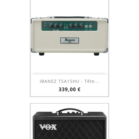
IBANEZ TSA15HU - Tête...
Prix
339,00 €