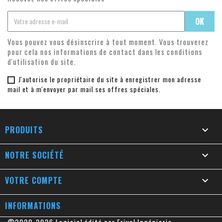
Vous pouvez vous désinscrire à tout moment. Vous trouverez
pour cela nos informations de contact dans les conditions
d'utilisation du site.
J'autorise le propriétaire du site à enregistrer mon adresse
mail et à m'envoyer par mail ses offres spéciales.
PRODUITS

NOTRE SOCIÉTÉ

VOTRE COMPTE

INFORMATIONS
©2020-2026 Logiciel édité par Erival Ingénierie