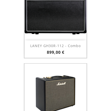
LANEY GH30R-112 - Combo
Prix
899,00 €