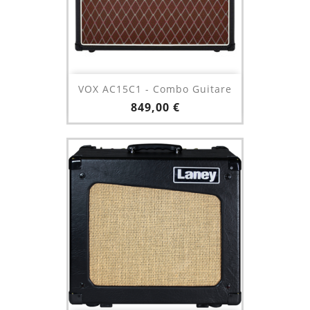
VOX AC15C1 - Combo Guitare
Prix
849,00 €