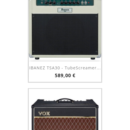
IBANEZ TSA30 - TubeScreamer...
Prix
589,00 €