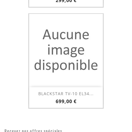
Prix
299,00 €
BLACKSTAR TV-10 EL34...
Prix
699,00 €
Recevez nos offres spéciales