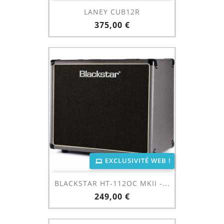
LANEY CUB12R
Prix
375,00 €
EXCLUSIVITÉ WEB !
BLACKSTAR HT-112OC MKII -...
Prix
249,00 €