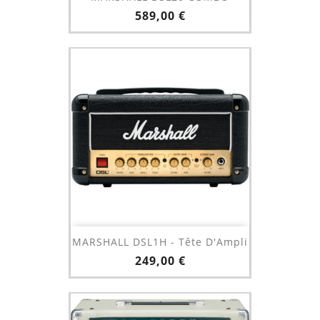
Prix
589,00 €
MARSHALL DSL1H - Tête D'Ampli
Prix
249,00 €