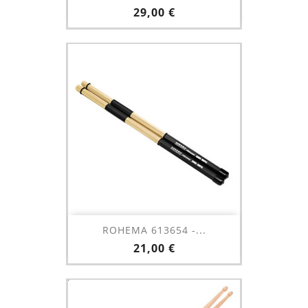
Prix
29,00 €
ROHEMA 613654 -...
Prix
21,00 €