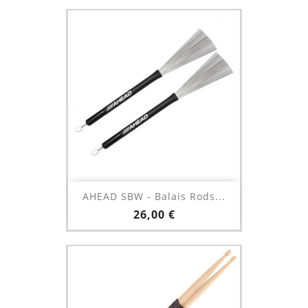
AHEAD SBW - Balais Rods...
Prix
26,00 €