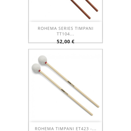
ROHEMA SERIES TIMPANI
TT104...
Prix
52,00 €
ROHEMA TIMPANI ET423 -...