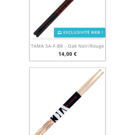
EXCLUSIVITÉ WEB !
TAMA 5A-F-BR - Oak Noir/Rouge
Prix
14,00 €