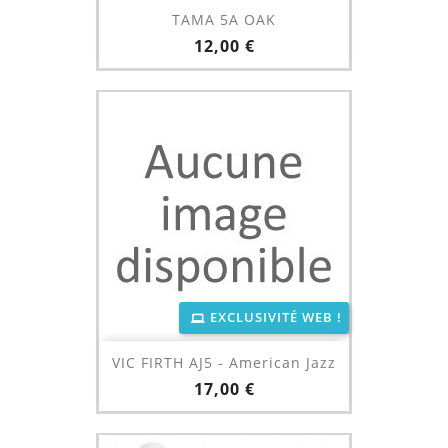
TAMA 5A OAK
Prix
12,00 €
EXCLUSIVITÉ WEB !
VIC FIRTH AJ5 - American Jazz
Prix
17,00 €