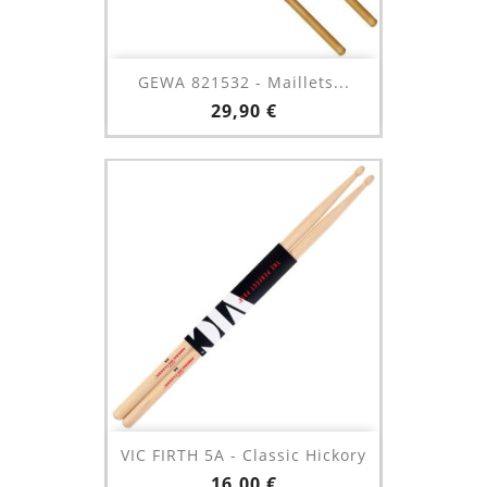
GEWA 821532 - Maillets...
Prix
29,90 €
VIC FIRTH 5A - Classic Hickory
Prix
16,00 €