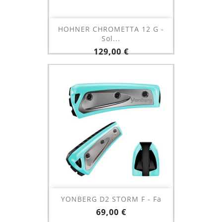
HOHNER CHROMETTA 12 G -
Sol...
Prix
129,00 €
YONBERG D2 STORM F - Fa
Prix
69,00 €