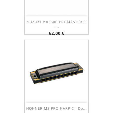
SUZUKI MR350C PROMASTER C
-...
Prix
62,00 €
HOHNER MS PRO HARP C - Do...