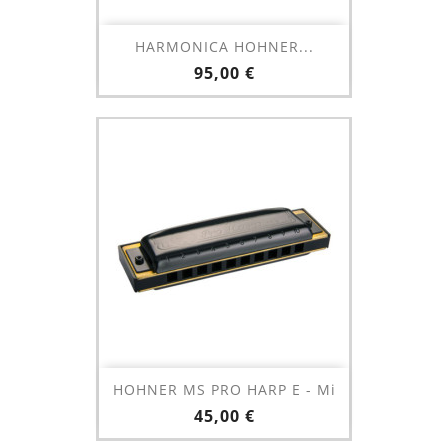
HARMONICA HOHNER...
Prix
95,00 €
HOHNER MS PRO HARP E - Mi
Prix
45,00 €