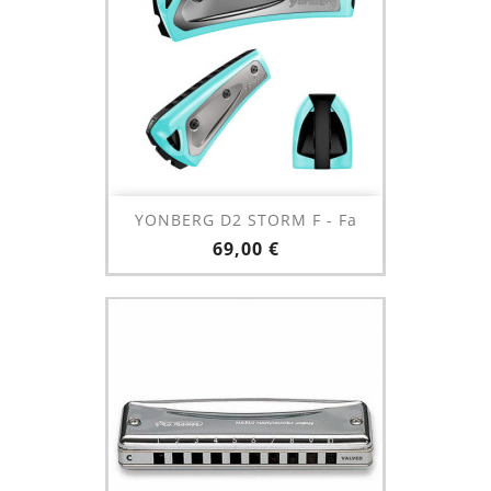
YONBERG D2 STORM F - Fa
Prix
69,00 €