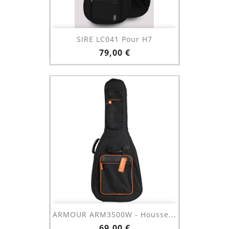
SIRE LC041 Pour H7
Prix
79,00 €
ARMOUR ARM3500W - Housse...
Prix
69,00 €