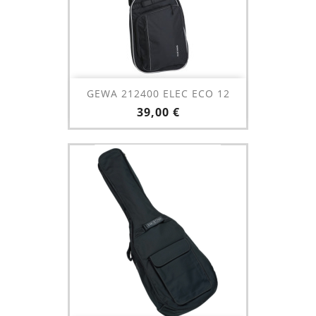
GEWA 212400 ELEC ECO 12
Prix
39,00 €