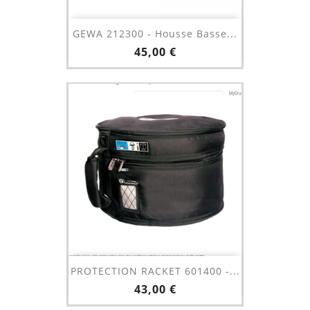
GEWA 212300 - Housse Basse...
Prix
45,00 €
PROTECTION RACKET 601400 -...
Prix
43,00 €