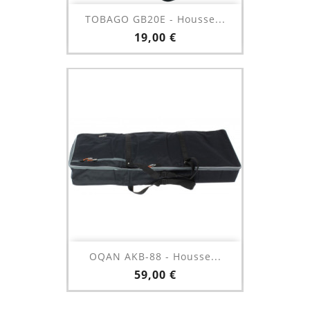
TOBAGO GB20E - Housse...
Prix
19,00 €
OQAN AKB-88 - Housse...
Prix
59,00 €