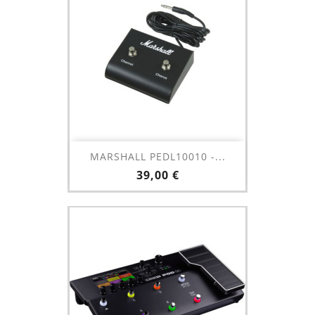
MARSHALL PEDL10010 -...
Prix
39,00 €