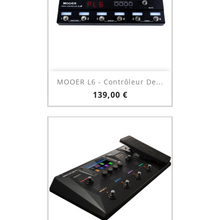
MOOER L6 - Contrôleur De...
Prix
139,00 €