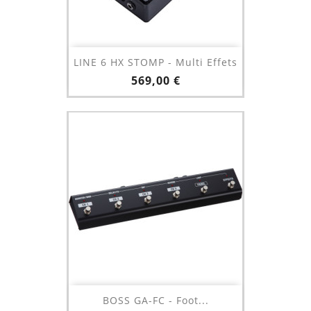
LINE 6 HX STOMP - Multi Effets
Prix
569,00 €
BOSS GA-FC - Foot...