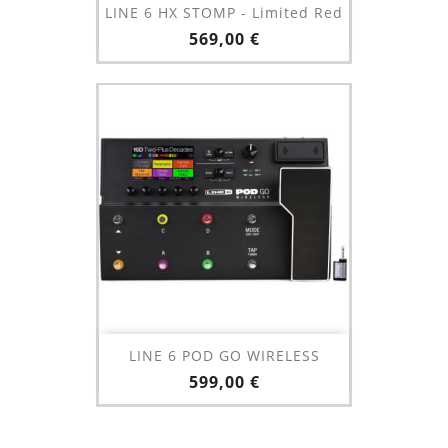
LINE 6 HX STOMP - Limited Red
Prix
569,00 €
LINE 6 POD GO WIRELESS
Prix
599,00 €