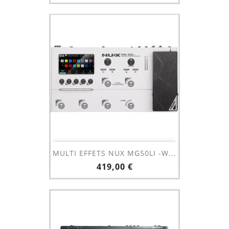
MULTI EFFETS NUX MG50LI -W...
Prix
419,00 €