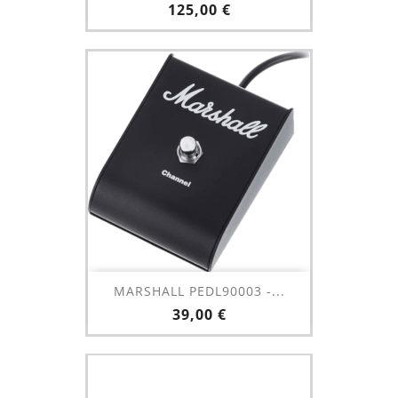
Prix
125,00 €
MARSHALL PEDL90003 -...
Prix
39,00 €