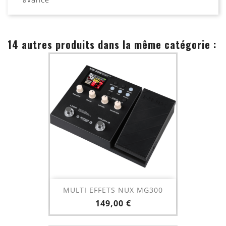
14 autres produits dans la même catégorie :
MULTI EFFETS NUX MG300
Prix
149,00 €