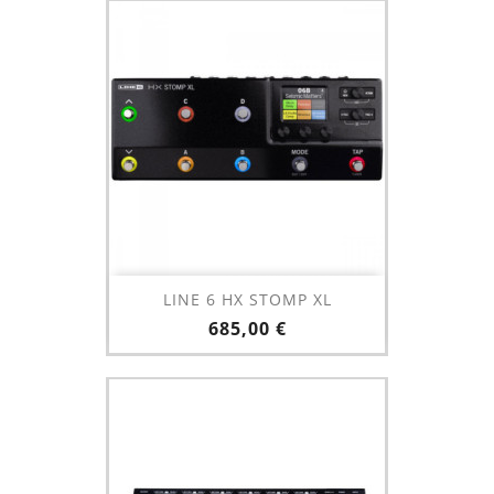
LINE 6 HX STOMP XL
Prix
685,00 €