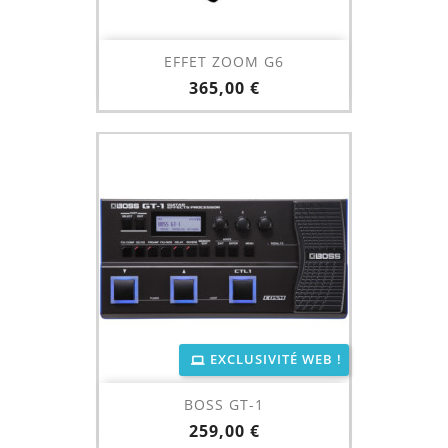
EFFET ZOOM G6
Prix
365,00 €
EXCLUSIVITÉ WEB !
BOSS GT-1
Prix
259,00 €