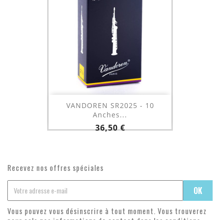
VANDOREN SR2025 - 10
Anches...
Prix
36,50 €
Recevez nos offres spéciales
Vous pouvez vous désinscrire à tout moment. Vous trouverez