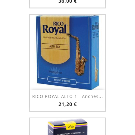
Prix
36,00 €
RICO ROYAL ALTO 1 - Anches...
Prix
21,20 €