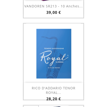
VANDOREN SR213 - 10 Anches...
Prix
39,00 €
RICO D'ADDARIO TENOR
ROYAL...
Prix
28,20 €