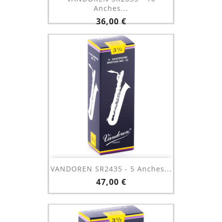
Anches...
Prix
36,00 €
VANDOREN SR2435 - 5 Anches...
Prix
47,00 €