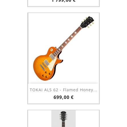
1 799,00 €
TOKAI ALS 62 - Flamed Honey...
Prix
699,00 €