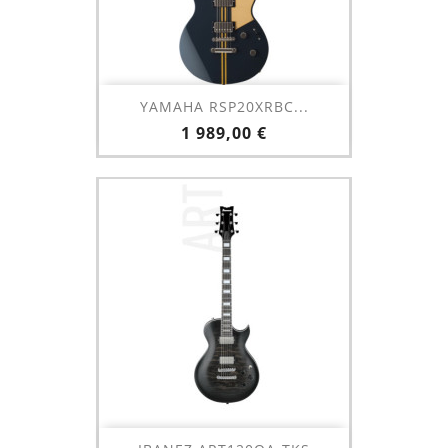
YAMAHA RSP20XRBC...
Prix
1 989,00 €