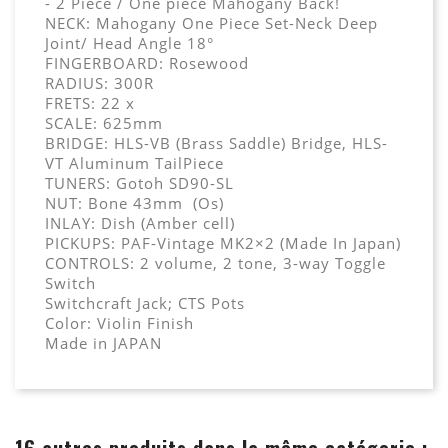
- 2 Piece / One piece Mahogany Back!
NECK: Mahogany One Piece Set-Neck Deep
Joint/ Head Angle 18°
FINGERBOARD: Rosewood
RADIUS: 300R
FRETS: 22 x
SCALE: 625mm
BRIDGE: HLS-VB (Brass Saddle) Bridge, HLS-
VT Aluminum TailPiece
TUNERS: Gotoh SD90-SL
NUT: Bone 43mm (Os)
INLAY: Dish (Amber cell)
PICKUPS: PAF-Vintage MK2×2 (Made In Japan)
CONTROLS: 2 volume, 2 tone, 3-way Toggle
Switch
Switchcraft Jack; CTS Pots
Color: Violin Finish
Made in JAPAN
16 autres produits dans la même catégorie :