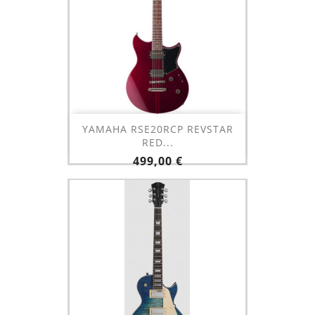
YAMAHA RSE20RCP REVSTAR
RED...
Prix
499,00 €