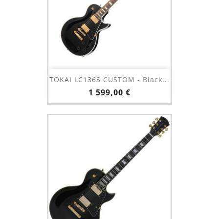
TOKAI LC136S CUSTOM - Black...
Prix
1 599,00 €