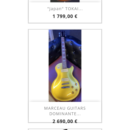
"Japan" TOKAI...
Prix
1 799,00 €
MARCEAU GUITARS
DOMINANTE...
Prix
2 690,00 €