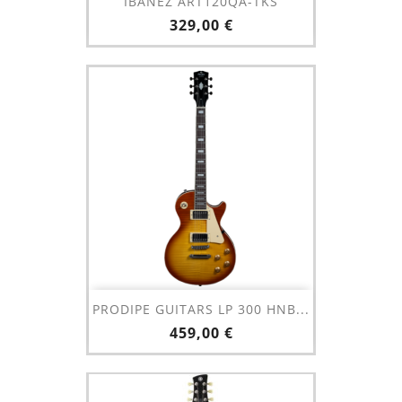
IBANEZ ART120QA-TKS
Prix
329,00 €
PRODIPE GUITARS LP 300 HNB...
Prix
459,00 €